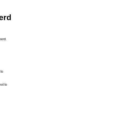
erd
eerd.
 to
not to